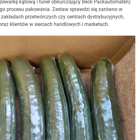
zewarkę kątową i tunel obkurczający Beck Packautomaten)
nego procesu pakowania. Zestaw sprawdzi się zarówno w
h zakładach przetwórczych czy centrach dystrybucyjnych,
raz klientów w sieciach handlowych i marketach.