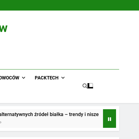
ów
 OWOCÓW
PACKTECH
łka – trendy i nisze
Przygotuj Wiązarki Cykl
2 Lata Ago