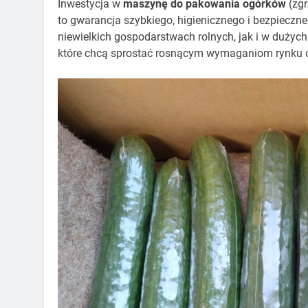
Inwestycja w
maszynę do pakowania ogórków
(zgr
to gwarancja szybkiego, higienicznego i bezpiecz
niewielkich gospodarstwach rolnych, jak i w dużyc
które chcą sprostać rosnącym wymaganiom rynku o