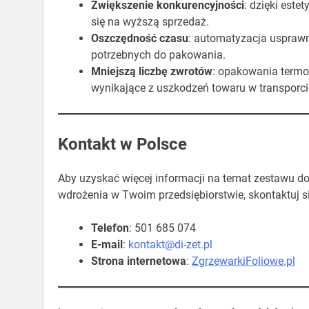
Zwiększenie konkurencyjności
: dzięki est
się na wyższą sprzedaż.
Oszczędność czasu
: automatyzacja usprawn
potrzebnych do pakowania.
Mniejszą liczbę zwrotów
: opakowania termok
wynikające z uszkodzeń towaru w transporci
Kontakt w Polsce
Aby uzyskać więcej informacji na temat zestawu d
wdrożenia w Twoim przedsiębiorstwie, skontaktuj si
Telefon
: 501 685 074
E-mail
:
kontakt@di-zet.pl
Strona internetowa
:
ZgrzewarkiFoliowe.pl