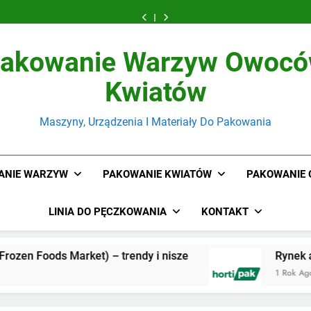
na
kwiatów
(Frozen
białka
na
kwiatów
(Frozen
źródeł
Cyklop
Sezon
ciętych
Foods
–
Sezon
ciętych
Foods
białka
na
Wiosenny
w
Market)
trendy
Wiosenny
w
Market)
–
Sezon
2025
pęczki
–
i
2025
pęczki
–
trendy
Wiosenny
z
rozpoczęty
trendy
nisze
z
rozpoczęty
trendy
i
2025
akowanie Warzyw Owoc
DZV
i
DZV
i
nisze
z
Serwis!
nisze
Serwis!
nisze
DZV
Kwiatów
Serwis!
Maszyny, Urządzenia I Materiały Do Pakowania
ANIE WARZYW
PAKOWANIE KWIATÓW
PAKOWANIE
LINIA DO PĘCZKOWANIA
KONTAKT
rendy i nisze
Rynek alternatywnych źródeł bia
1 Rok Ago