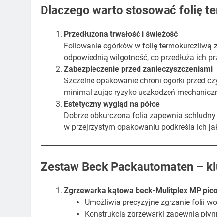
Dlaczego warto stosować folię 
Przedłużona trwałość i świeżość
Foliowanie ogórków w folię termokurczliwą
odpowiednią wilgotność, co przedłuża ich p
Zabezpieczenie przed zanieczyszczeniami
Szczelne opakowanie chroni ogórki przed cz
minimalizując ryzyko uszkodzeń mechaniczny
Estetyczny wygląd na półce
Dobrze obkurczona folia zapewnia schludny
w przejrzystym opakowaniu podkreśla ich j
Zestaw Beck Packautomaten – k
Zgrzewarka kątowa
beck-Mulitplex MP pic
Umożliwia precyzyjne zgrzanie folii w
Konstrukcja zgrzewarki zapewnia płynn