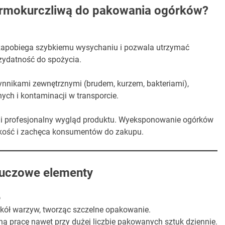
termokurczliwą do pakowania ogórków?
 zapobiega szybkiemu wysychaniu i pozwala utrzymać
rzydatność do spożycia.
ynnikami zewnętrznymi (brudem, kurzem, bakteriami),
ch i kontaminacji w transporcie.
 i profesjonalny wygląd produktu. Wyeksponowanie ogórków
akość i zachęca konsumentów do zakupu.
luczowe elementy
o
okół warzyw, tworząc szczelne opakowanie.
ą pracę nawet przy dużej liczbie pakowanych sztuk dziennie.