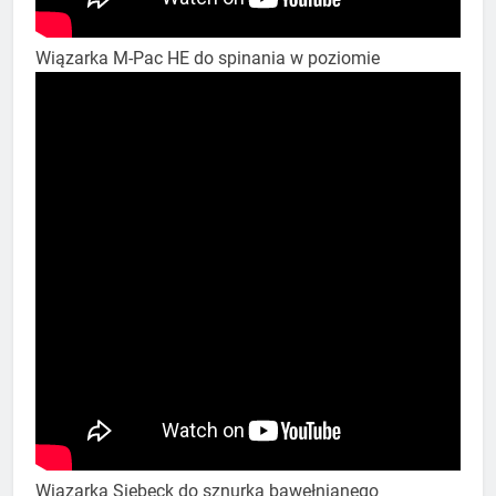
Wiązarka M-Pac HE do spinania w poziomie
Wiązarka Siebeck do sznurka bawełnianego