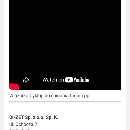
Wiązarka Cyklop do spinania taśmą pp
DI-ZET Sp. z o.o. Sp. K.
​ul. Ochocza 2