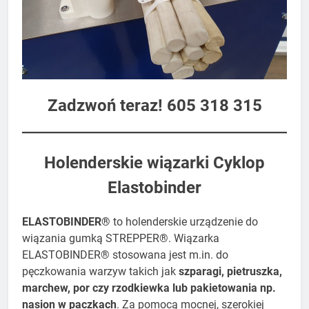
Zadzwoń teraz! 605 318 315
​Holenderskie wiązarki ​Cyklop
Elastobinder
ELASTOBINDER®
to holenderskie urządzenie do
wiązania gumką STREPPER®. Wiązarka
ELASTOBINDER® stosowana jest m.in. do
pęczkowania warzyw takich jak
szparagi, pietruszka,
marchew, por czy rzodkiewka lub pakietowania np.
nasion w paczkach
. Za pomocą mocnej, szerokiej