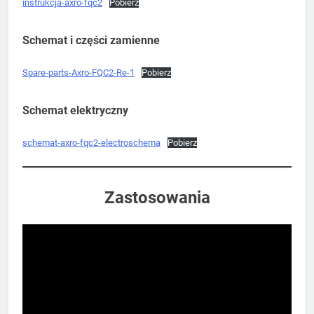
instrukcja-axro-fqc2
Pobierz
Schemat i części zamienne
Spare-parts-Axro-FQC2-Re-1
Pobierz
Schemat elektryczny
schemat-axro-fqc2-electroschema
Pobierz
Zastosowania