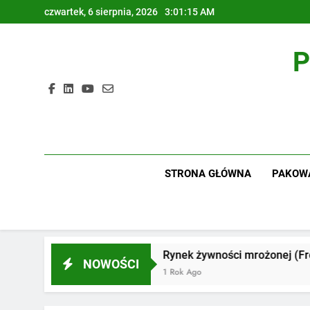
Skip
czwartek, 6 sierpnia, 2026
3:01:16 AM
to
content
P
STRONA GŁÓWNA
PAKOW
Rynek żywności mrożonej (Frozen Foods Market
NOWOŚCI
1 Rok Ago