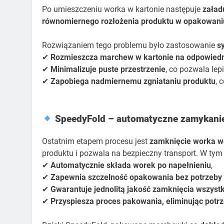
Po umieszczeniu worka w kartonie następuje
załad
równomiernego rozłożenia produktu w opakowani
Rozwiązaniem tego problemu było zastosowanie
s
✔
Rozmieszcza marchew w kartonie na odpowied
✔
Minimalizuje puste przestrzenie
, co pozwala lep
✔
Zapobiega nadmiernemu zgniataniu produktu
, 
SpeedyFold – automatyczne zamykani
Ostatnim etapem procesu jest
zamknięcie worka w
produktu i pozwala na bezpieczny transport. W ty
✔
Automatycznie składa worek po napełnieniu
,
✔
Zapewnia szczelność opakowania bez potrzeby r
✔
Gwarantuje jednolitą jakość zamknięcia wszys
✔
Przyspiesza proces pakowania, eliminując pot