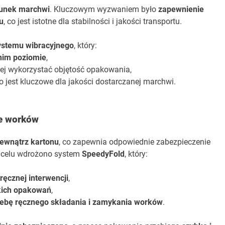
unek marchwi
. Kluczowym wyzwaniem było
zapewnienie
u
, co jest istotne dla stabilności i jakości transportu.
ystemu wibracyjnego
, który:
nim poziomie
,
iej wykorzystać objętość opakowania,
co jest kluczowe dla jakości dostarczanej marchwi.
e worków
ewnątrz kartonu
, co zapewnia odpowiednie zabezpieczenie
m celu wdrożono system
SpeedyFold
, który:
ęcznej interwencji
,
tkich opakowań
,
rzebę ręcznego składania i zamykania worków
.