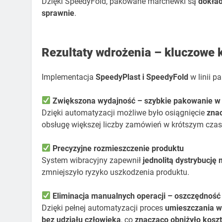
Dzięki SpeedyFold, pakowane marchewki są
dokład
sprawnie
.
Rezultaty wdrożenia – kluczowe 
Implementacja
SpeedyPlast i SpeedyFold
w linii p
Zwiększona wydajność – szybkie pakowanie w 
Dzięki automatyzacji możliwe było osiągnięcie
zna
obsługę większej liczby zamówień w krótszym czas
Precyzyjne rozmieszczenie produktu
System wibracyjny zapewnił
jednolitą dystrybucję
zmniejszyło ryzyko uszkodzenia produktu.
Eliminacja manualnych operacji – oszczędność
Dzięki pełnej automatyzacji proces
umieszczania w
bez udziału człowieka
, co
znacząco obniżyło koszt