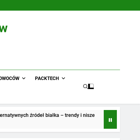
ów
 OWOCÓW
PACKTECH
eł białka – trendy i nisze
Przygotuj Wiązarki
2 Lata Ago