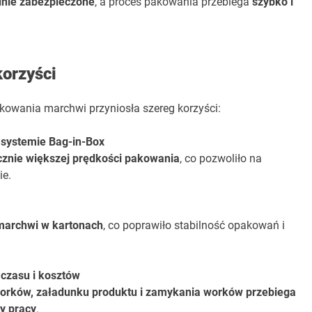
nie zabezpieczone
, a proces pakowania przebiega
szybko i
korzyści
akowania marchwi przyniosła szereg korzyści:
systemie Bag-in-Box
cznie większej prędkości pakowania
, co pozwoliło na
ie.
 marchwi w kartonach
, co poprawiło stabilność opakowań i
 czasu i kosztów
orków, załadunku produktu i zamykania worków przebiega
y pracy
.