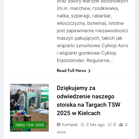
oraz zbiory warzyw sezonowych
(m.in. marchew, rzodkiewka,
natka, szparagi, rabarbar,
włoszczyzna, botwina), istotne
jest zapewnienie niezawodności
maszyn pakujących, takich jak
wiązarki sznurkowe Cyklop Axro
i wiązarki gumkowe Cyklop
Elastobinder. Regularne…
Read Full News
Dziękujemy za
odwiedzenie naszego
stoiska na Targach TSW
2025 w Kielcach
hortipak
2 lata ago
0
2
TARGI TSW 2025
mins