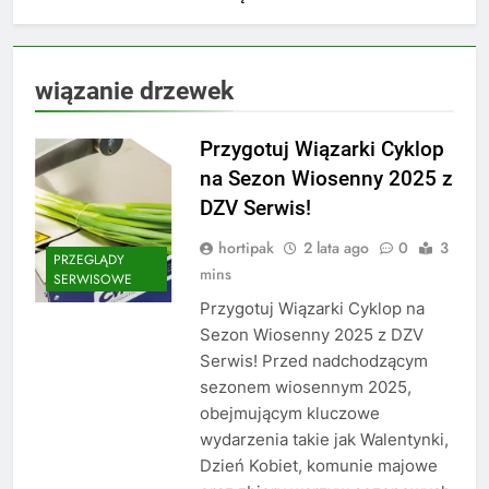
wiązanie drzewek
Przygotuj Wiązarki Cyklop
na Sezon Wiosenny 2025 z
DZV Serwis!
hortipak
2 lata ago
0
3
PRZEGLĄDY
mins
SERWISOWE
Przygotuj Wiązarki Cyklop na
Sezon Wiosenny 2025 z DZV
Serwis! Przed nadchodzącym
sezonem wiosennym 2025,
obejmującym kluczowe
wydarzenia takie jak Walentynki,
Dzień Kobiet, komunie majowe