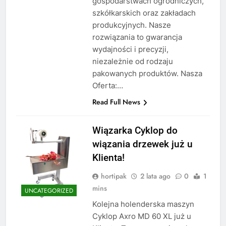
gospodarstwach ogrodniczych,
szkółkarskich oraz zakładach
produkcyjnych. Nasze
rozwiązania to gwarancja
wydajności i precyzji,
niezależnie od rodzaju
pakowanych produktów. Nasza
Oferta:…
Read Full News
Wiązarka Cyklop do
wiązania drzewek już u
Klienta!
hortipak
2 lata ago
0
1
mins
UNCATEGORIZED
Kolejna holenderska maszyn
Cyklop Axro MD 60 XL już u